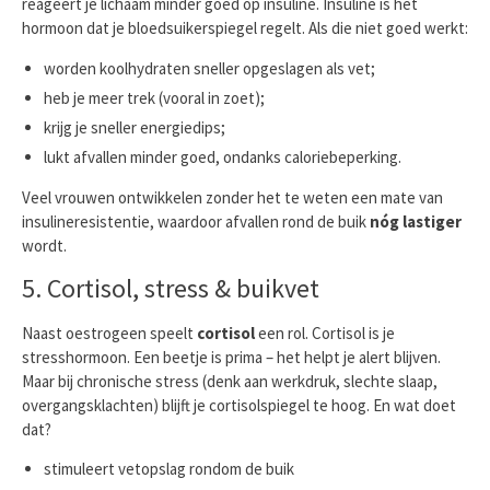
reageert je lichaam minder goed op insuline. Insuline is het
hormoon dat je bloedsuikerspiegel regelt. Als die niet goed werkt:
worden koolhydraten sneller opgeslagen als vet;
heb je meer trek (vooral in zoet);
krijg je sneller energiedips;
lukt afvallen minder goed, ondanks caloriebeperking.
Veel vrouwen ontwikkelen zonder het te weten een mate van
insulineresistentie, waardoor afvallen rond de buik
nóg lastiger
wordt.
5. Cortisol, stress & buikvet
Naast oestrogeen speelt
cortisol
een rol. Cortisol is je
stresshormoon. Een beetje is prima – het helpt je alert blijven.
Maar bij chronische stress (denk aan werkdruk, slechte slaap,
overgangsklachten) blijft je cortisolspiegel te hoog. En wat doet
dat?
stimuleert vetopslag rondom de buik