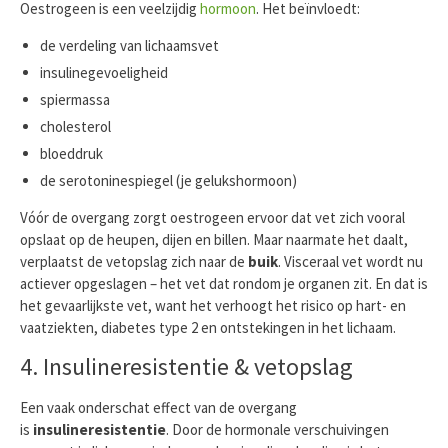
Oestrogeen is een veelzijdig
hormoon
. Het beïnvloedt:
de verdeling van lichaamsvet
insulinegevoeligheid
spiermassa
cholesterol
bloeddruk
de serotoninespiegel (je gelukshormoon)
Vóór de overgang zorgt oestrogeen ervoor dat vet zich vooral
opslaat op de heupen, dijen en billen. Maar naarmate het daalt,
verplaatst de vetopslag zich naar de
buik
. Visceraal vet wordt nu
actiever opgeslagen – het vet dat rondom je organen zit. En dat is
het gevaarlijkste vet, want het verhoogt het risico op hart- en
vaatziekten, diabetes type 2 en ontstekingen in het lichaam.
4. Insulineresistentie & vetopslag
Een vaak onderschat effect van de overgang
is
insulineresistentie
. Door de hormonale verschuivingen