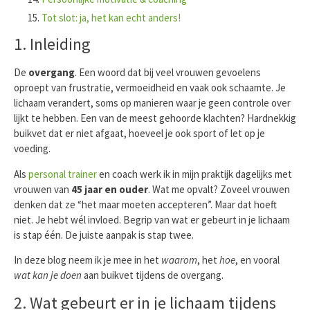
Tot slot: ja, het kan echt anders!
1. Inleiding
De
overgang
. Een woord dat bij veel vrouwen gevoelens
oproept van frustratie, vermoeidheid en vaak ook schaamte. Je
lichaam verandert, soms op manieren waar je geen controle over
lijkt te hebben. Een van de meest gehoorde klachten? Hardnekkig
buikvet dat er niet afgaat, hoeveel je ook sport of let op je
voeding.
Als
personal trainer
en coach werk ik in mijn praktijk dagelijks met
vrouwen van
45 jaar en ouder
. Wat me opvalt? Zoveel vrouwen
denken dat ze “het maar moeten accepteren”. Maar dat hoeft
niet. Je hebt wél invloed. Begrip van wat er gebeurt in je lichaam
is stap één. De juiste aanpak is stap twee.
In deze blog neem ik je mee in het
waarom
, het
hoe
, en vooral
wat kan je doen
aan buikvet tijdens de overgang.
2. Wat gebeurt er in je lichaam tijdens