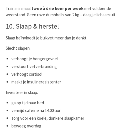
Train minimaal
twee à drie keer per week
met voldoende
weerstand. Geen roze dumbbells van 2 kg – daag je lichaam uit.
10. Slaap & herstel
Slaap beïnvloedt je buikvet meer dan je denkt.
Slecht slapen:
verhoogt je hongergevoel
verstoort vetverbranding
verhoogt cortisol
maakt je insulineresistenter
Investeer in slaap:
ga op tijd naar bed
vermijd cafeïne na 14.00 uur
zorg voor een koele, donkere slaapkamer
beweeg overdag