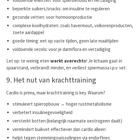
voldoende eiwitten: voor spierbehoud en verzadiging
beperkte suikers/snacks: om insuline te reguleren
gezonde vetten: voor hormoonproductie
complexe koolhydraten: zoals havermout, volkorenproducten,
zoete aardappel
goede timing: eet op vaste tijden, geen late maaltijden
voldoende vezels: voor je darmflora en verzadiging
Let op: te weinig eten
werkt averechts
! Je lichaam gaat in
spaarstand, verbrandt minder, en verliest spiermassa i.p.v. vet.
9. Het nut van krachttraining
Cardio is prima, maar krachttraining is key. Waarom?
stimuleert spieropbouw → hoger rustmetabolisme
verbetert insulinegevoeligheid
versterkt botten (belangrijk naarmate oestrogeen daalt)
vermindert buikvet effectiever dan cardio alleen
helpt tegen stemmingswisselingen via endorfines