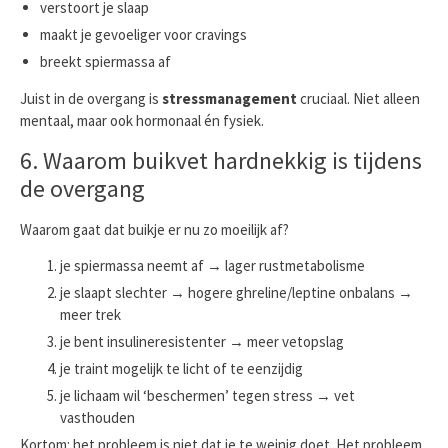
verstoort je slaap
maakt je gevoeliger voor cravings
breekt spiermassa af
Juist in de overgang is
stressmanagement
cruciaal. Niet alleen
mentaal, maar ook hormonaal én fysiek.
6. Waarom buikvet hardnekkig is tijdens
de overgang
Waarom gaat dat buikje er nu zo moeilijk af?
je spiermassa neemt af → lager rustmetabolisme
je slaapt slechter → hogere ghreline/leptine onbalans →
meer trek
je bent insulineresistenter → meer vetopslag
je traint mogelijk te licht of te eenzijdig
je lichaam wil ‘beschermen’ tegen stress → vet
vasthouden
Kortom: het probleem is niet dat je te weinig doet. Het probleem