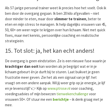
Als 57-jarige personal trainer weet ik precies hoe het voelt. Ook ik
ben door de overgang gegaan. Ik ben 20 kilo afgevallen – niet
door minder te eten, maar door
slimmer te trainen
, beter te
eten en mijn stress te managen. Ik help dagelijks vrouwen van 45,
50, 60+ om weer regie te krijgen over hun lichaam. Niet met quick
fixes, maar met kennis, persoonlijke coaching en realistische
strategieën.
15. Tot slot: ja, het kan echt anders!
De overgang is geen eindstation. Ze is een nieuwe fase waarin je
krachtiger dan ooit
kan worden als je begrijpt wat er in je
lichaam gebeurt én je durft bij te sturen. Laat buikvet je geen
frustratie meer geven. Zie het als een signaal van je lijf: het
vraagt om een andere aanpak. Wil jij weer grip op je energie, je lijf
en je levensstijl?
👉
Kijk op
www.ptrose.nl
voor coaching,
voedingsadvies of mijn bewezen
tienwekenchallenge
voor
vrouwen 50+. Of stuur me een
berichtje
– ik denk graag met je
mee.